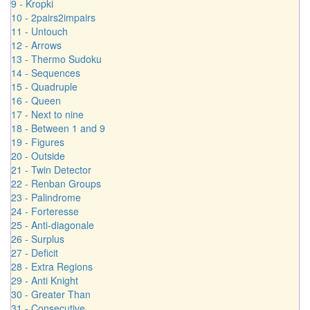
9 - Kropki
10 - 2pairs2impairs
11 - Untouch
12 - Arrows
13 - Thermo Sudoku
14 - Sequences
15 - Quadruple
16 - Queen
17 - Next to nine
18 - Between 1 and 9
19 - Figures
20 - Outside
21 - Twin Detector
22 - Renban Groups
23 - Palindrome
24 - Forteresse
25 - Anti-diagonale
26 - Surplus
27 - Deficit
28 - Extra Regions
29 - Anti Knight
30 - Greater Than
31 - Consecutive