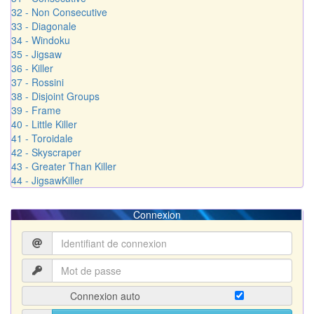
32 - Non Consecutive
33 - Diagonale
34 - Windoku
35 - Jigsaw
36 - Killer
37 - Rossini
38 - Disjoint Groups
39 - Frame
40 - Little Killer
41 - Toroidale
42 - Skyscraper
43 - Greater Than Killer
44 - JigsawKiller
Connexion
Connexion auto